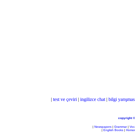
|
test ve çeviri
|
ingilizce chat
|
bilgi yarışmas
copyright 
|
Newspapers
|
Grammar
|
Voc
|
English Books
|
Homo